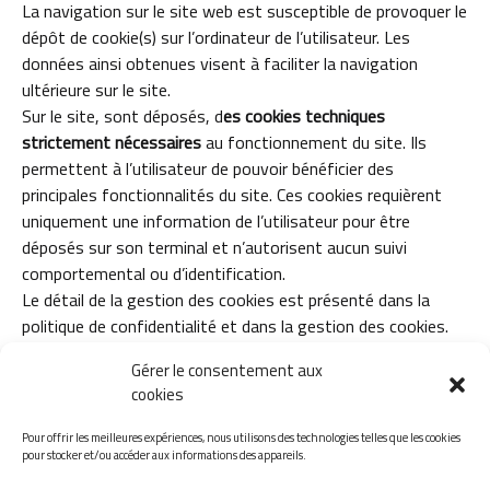
La navigation sur le site web est susceptible de provoquer le
dépôt de cookie(s) sur l’ordinateur de l’utilisateur. Les
données ainsi obtenues visent à faciliter la navigation
ultérieure sur le site.
Sur le site, sont déposés, d
es cookies techniques
strictement nécessaires
au fonctionnement du site. Ils
permettent à l’utilisateur de pouvoir bénéficier des
principales fonctionnalités du site. Ces cookies requièrent
uniquement une information de l’utilisateur pour être
déposés sur son terminal et n’autorisent aucun suivi
comportemental ou d’identification.
Le détail de la gestion des cookies est présenté dans la
politique de confidentialité
et dans la
gestion des cookies
.
Gérer le consentement aux
9.Contact
cookies
Pour tout question ou complément d’information, vous
pouvez nous contacter à l’adresse suivante :
agence@not-
Pour offrir les meilleures expériences, nous utilisons des technologies telles que les cookies
pour stocker et/ou accéder aux informations des appareils.
architectes.com